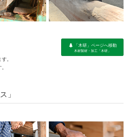
！
「木研」ページへ移動
木材製材・加工「木研」
ます。
す。
ス」