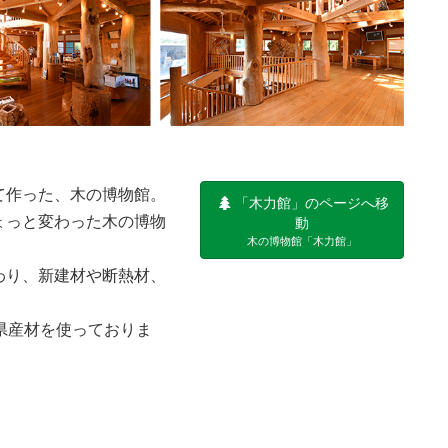
て作った、木の博物館。
「木力館」のページへ移
ょっと変わった木の博物
動
木の博物館「木力館」
わり、新建材や断熱材、
県産材を使っておりま